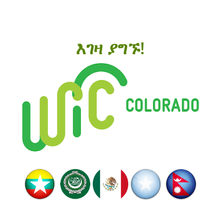
እገዛ ያግኙ!