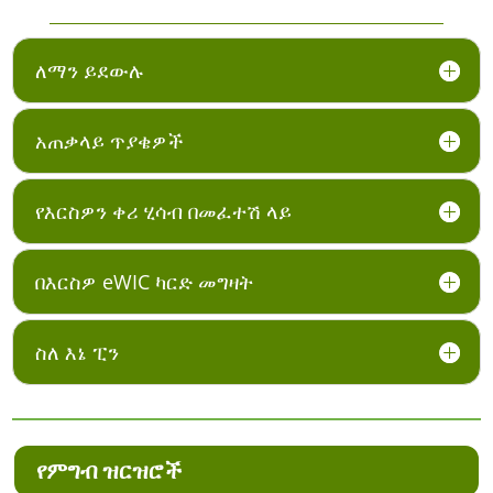
ለማን ይደውሉ
አጠቃላይ ጥያቄዎች
የእርስዎን ቀሪ ሂሳብ በመፈተሽ ላይ
በእርስዎ eWIC ካርድ መግዛት
ስለ እኔ ፒን
የምግብ ዝርዝሮች