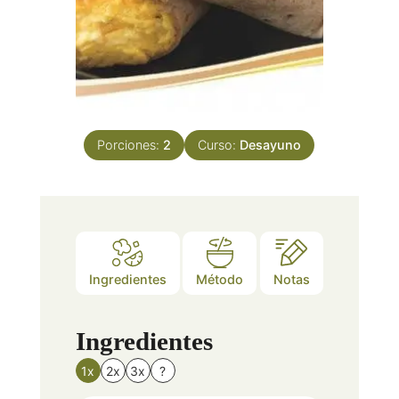
Porciones:
2
Curso:
Desayuno
Ingredientes
Método
Notas
Ingredientes
1x
2x
3x
?