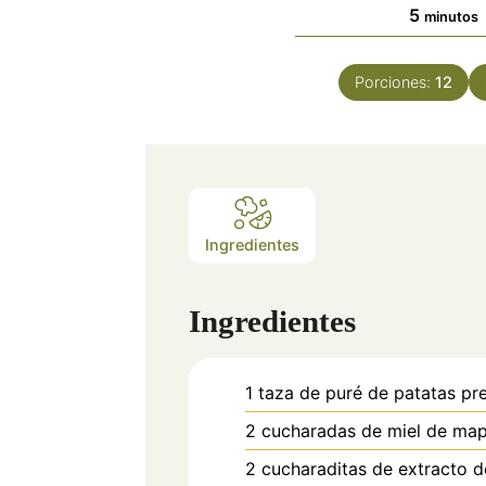
minuto
5
minutos
Porciones:
12
Ingredientes
Ingredientes
1
taza de
puré de patatas pr
2
cucharadas de
miel de map
2
cucharaditas de
extracto de