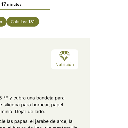
minutos
17
minutos
n
Calorías:
181
Nutrición
75 °F y cubra una bandeja para
 silicona para hornear, papel
minio. Dejar de lado.
e las papas, el jarabe de arce, la