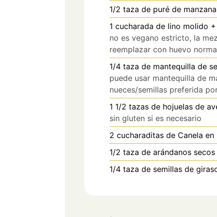
1/2
taza de
puré de manzana 
1
cucharada de
lino molido 
no es vegano estricto, la me
reemplazar con huevo norma
1/4
taza de
mantequilla de se
puede usar mantequilla de m
nueces/semillas preferida po
1 1/2
tazas de
hojuelas de av
sin gluten si es necesario
2
cucharaditas de
Canela en
1/2
taza de
arándanos secos
1/4
taza de
semillas de giras