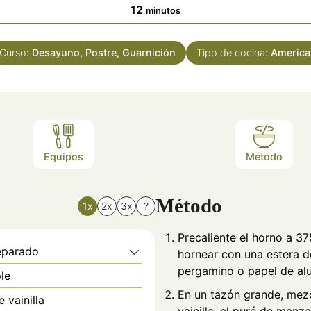
s
minutos
12
minutos
Curso:
Desayuno, Postre, Guarnición
Tipo de cocina:
America
Equipos
Método
Método
1x
2x
3x
?
Precaliente el horno a 3
eparado
hornear con una estera de
pergamino o papel de alu
le
En un tazón grande, mezcl
 vainilla