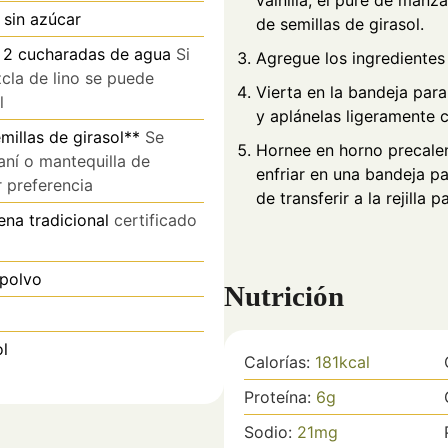
vainilla, el puré de manza
sin azúcar
de semillas de girasol.
+ 2 cucharadas de agua
Si
Agregue los ingredientes
zcla de lino se puede
Vierta en la bandeja par
l
y aplánelas ligeramente 
millas de girasol**
Se
Hornee en horno precale
aní o mantequilla de
enfriar en una bandeja p
r preferencia
de transferir a la rejilla p
ena tradicional
certificado
 polvo
Nutrición
ol
Calorías:
181
kcal
Proteína:
6
g
Sodio:
21
mg