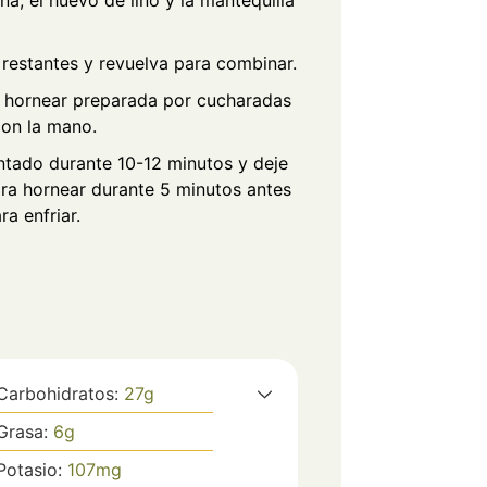
na, el huevo de lino y la mantequilla
 restantes y revuelva para combinar.
a hornear preparada por cucharadas
con la mano.
ntado durante 10-12 minutos y deje
ara hornear durante 5 minutos antes
ara enfriar.
Carbohidratos:
27
g
Grasa:
6
g
Potasio:
107
mg