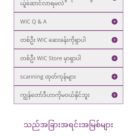
ယူဆောင်လာရမလဲ
WIC Q & A
တစ်ဦး WIC ဆေးခန်းကိုရှာပါ
တစ်ဦး WIC Store မှာရှာပါ
scanning ထုတ်ကုန်များ
ကျွန်တော်ဒီဟာကိုမဝယ်နိုင်ဘူး
သည်အခြားအရင်းအမြစ်များ