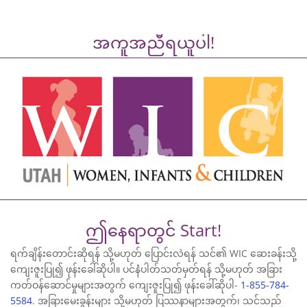
အကူအညီရယူပါ!
ဤနေရာတွင် Start!
ရက်ချိန်းတောင်းဆိုရန် သို့မဟုတ် ပြောင်းလဲရန် သင်၏ WIC ဆေးခန်းသို့
ကျေးဇူးပြု၍ ဖုန်းခေါ်ဆိုပါ။ ပင်နံပါတ်သတ်မှတ်ရန် သို့မဟုတ် အခြား
ကတ်ဝန်ဆောင်မှုများအတွက် ကျေးဇူးပြု၍ ဖုန်းခေါ်ဆိုပါ-
1-855-784-
5584
. အခြားမေးခွန်းများ သို့မဟုတ် ပြဿနာများအတွက်၊ သင်သည်