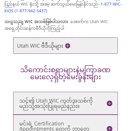
ပြည်နယ် WIC ရုံးသို့ အခမဲ့ ဆက်သွယ်မေးမြန်းနိုင်သည်-
1-877-WIC-
KIDS (1-877-942-5437)
သငျသညျ WIC အသစ်ဖြစ်ပါသလား
အောက်က Utah WIC
အရှေ့တိုင်းဆန်ကဗီဒီယိုကိုကြည့်ပါ
Utah WIC ဗီဒီယိုများ
သိကောင်းစရာများနဲ့မကြာခဏ
မေးလေ့ရှိတဲ့မေးခွန်းများ
သင်၏ Utah WIC ကတ်အသစ်ကို
မည်သို့အသုံးပြုရမည်နည်း။
မင်းရဲ့ Certification
Appointments တွေကို ဘာတွေ