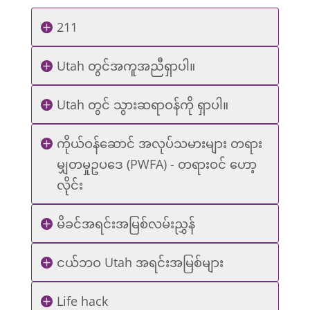
211
Utah တွင်အကူအညီရှာပါ။
Utah တွင် သွားဆရာဝန်ကို ရှာပါ။
ကိုယ်ဝန်ဆောင် အလုပ်သမားများ တရား
မျှတမှုဥပဒေ (PWFA) - တရားဝင် ဟော့
လိုင်း
မိခင်အရင်းအမြစ်လမ်းညွှန်
ငယ်ဘဝ Utah အရင်းအမြစ်များ
Life hack