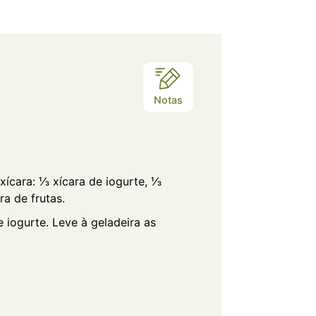
Notas
cara: ⅓ xícara de iogurte, ⅓
ra de frutas.
iogurte. Leve à geladeira as