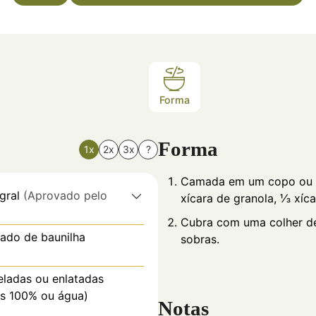
Forma
Forma
1x
2x
3x
?
Camada em um copo ou xí
gral
(Aprovado pelo
xícara de granola, ⅓ xíca
Cubra com uma colher de 
tado de baunilha
sobras.
geladas ou enlatadas
as 100% ou água)
Notas