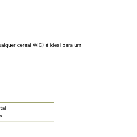
alquer cereal WIC) é ideal para um
tal
os
s