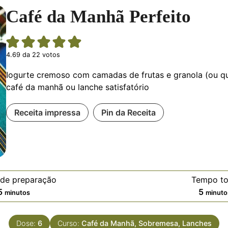
Café da Manhã Perfeito
4.69
da
22
votos
Iogurte cremoso com camadas de frutas e granola (ou qu
café da manhã ou lanche satisfatório
Receita impressa
Pin da Receita
de preparação
Tempo to
minutos
minut
5
5
minutos
minuto
Dose:
6
Curso:
Café da Manhã, Sobremesa, Lanches