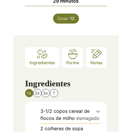
minutos
29
minutos
Dose:
12
Ingredientes
Forma
Notas
Ingredientes
1x
2x
3x
?
3-1/2
copos
cereal de
flocos de milho
esmagado
2
colheres de sopa