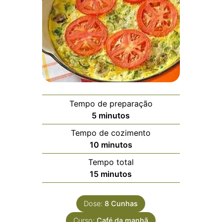
Tempo de preparação
minutos
5
minutos
Tempo de cozimento
minutos
10
minutos
Tempo total
minutos
15
minutos
Dose:
8
Cunhas
Curso:
Café da manhã