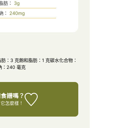
脂肪：
3
g
鈉：
240
mg
脂肪：3 克飽和脂肪：1 克碳水化合物：
鈉：240 毫克
個食譜嗎？
它怎麼樣！