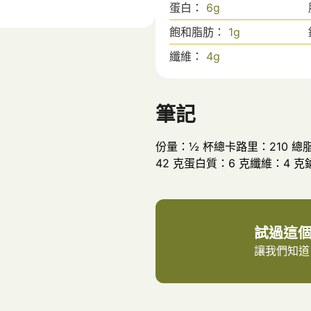
蛋白：
6
g
飽和脂肪：
1
g
纖維：
4
g
筆記
份量：½ 杯總卡路里：210 總
42 克蛋白質：6 克纖維：4 克
試過這
讓我們知道