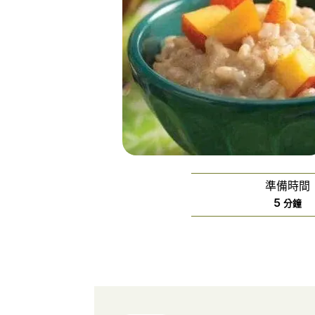
準備時間
分
5
分鐘
鐘