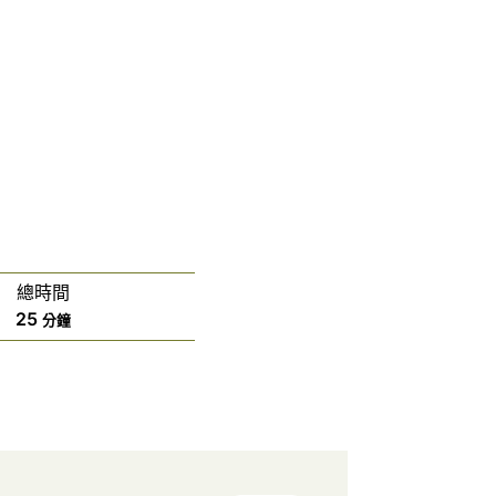
總時間
分
25
分鐘
鐘