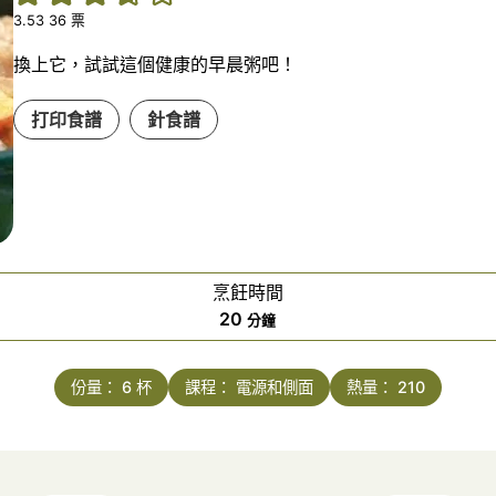
3.53
36
票
換上它，試試這個健康的早晨粥吧！
打印食譜
針食譜
烹飪時間
分
20
分鐘
鐘
份量：
6
杯
課程：
電源和側面
熱量：
210