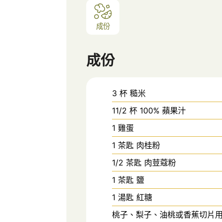
成份
成份
3
杯
糙米
11/2
杯
100% 蘋果汁
1
雞蛋
1
茶匙
肉桂粉
1/2
茶匙
肉荳蔻粉
1
茶匙
鹽
1
湯匙
紅糖
桃子、梨子、油桃或香蕉切片