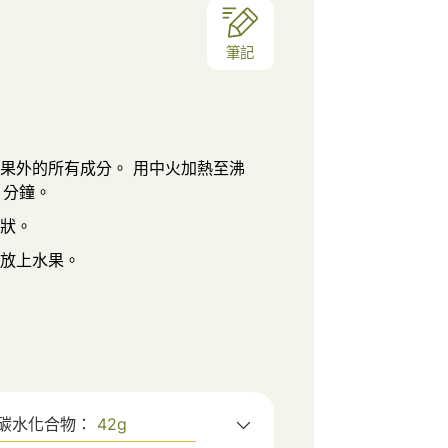
筆記
果外的所有成分。 用中火加熱至沸
 分鐘。
狀。
放上水果。
碳水化合物：
42
g