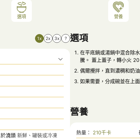
選項
營養
選項
1x
2x
3x
?
在平底鍋或湯鍋中混合除水
騰。 蓋上蓋子，轉小火 20
偶爾攪拌，直到濃稠和奶油
如果需要，分成碗並在上面
營養
熱量：
210
千卡
用於澆頭
新鮮、罐裝或冷凍