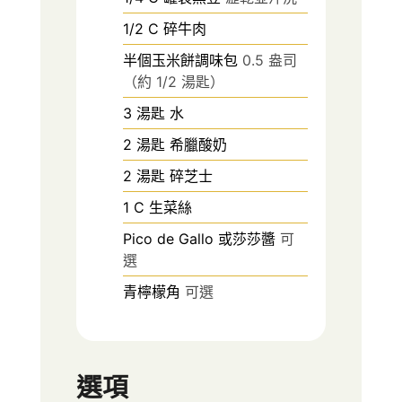
1/2
C
碎牛肉
半個玉米餅調味包
0.5 盎司
（約 1/2 湯匙）
3
湯匙
水
2
湯匙
希臘酸奶
2
湯匙
碎芝士
1
C
生菜絲
Pico de Gallo 或莎莎醬
可
選
青檸檬角
可選
選項