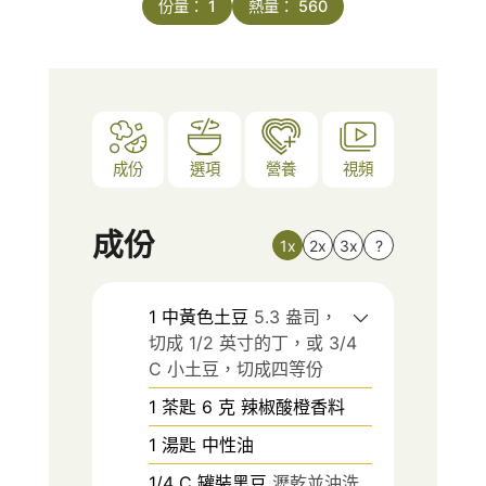
份量：
1
熱量：
560
成份
選項
營養
視頻
成份
1x
2x
3x
?
1
中黃色土豆
5.3 盎司，
切成 1/2 英寸的丁，或 3/4
C 小土豆，切成四等份
1
茶匙
6 克 辣椒酸橙香料
1
湯匙
中性油
1/4
C
罐裝黑豆
瀝乾並沖洗