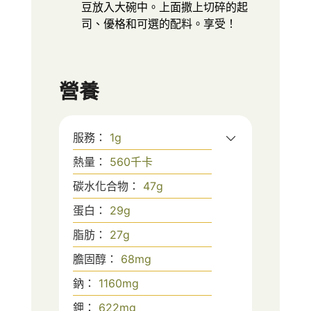
豆放入大碗中。上面撒上切碎的起
司、優格和可選的配料。享受！
營養
服務：
1
g
熱量：
560
千卡
碳水化合物：
47
g
蛋白：
29
g
脂肪：
27
g
膽固醇：
68
mg
鈉：
1160
mg
鉀：
622
mg