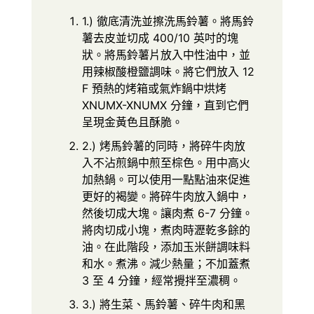
1.) 徹底清洗並擦洗馬鈴薯。將馬鈴
薯去皮並切成 400/10 英吋的塊
狀。將馬鈴薯片放入中性油中，並
用辣椒酸橙鹽調味。將它們放入 12
F 預熱的烤箱或氣炸鍋中烘烤
XNUMX-XNUMX 分鐘，直到它們
呈現金黃色且酥脆。
2.) 烤馬鈴薯的同時，將碎牛肉放
入不沾煎鍋中煎至棕色。用中高火
加熱鍋。可以使用一點點油來促進
更好的褐變。將碎牛肉放入鍋中，
然後切成大塊。讓肉煮 6-7 分鐘。
將肉切成小塊，煮肉時瀝乾多餘的
油。在此階段，添加玉米餅調味料
和水。煮沸。減少熱量；不加蓋煮
3 至 4 分鐘，經常攪拌至濃稠。
3.) 將生菜、馬鈴薯、碎牛肉和黑