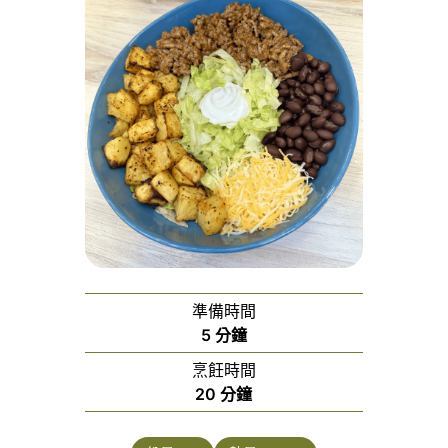
準備時間
分
5
分鐘
鐘
烹飪時間
分
20
分鐘
鐘