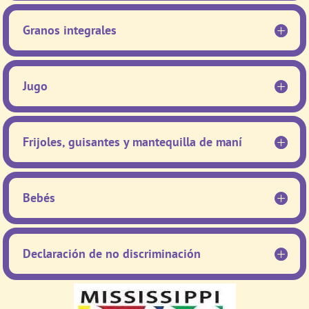
Granos integrales
Jugo
Frijoles, guisantes y mantequilla de maní
Bebés
Declaración de no discriminación